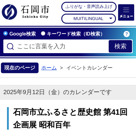
ふりがな・音声読み上げ
石岡市公式ホームペー
MUITILINGUAL
Google検索
キーワード検索（ID検索）
現在のページ
ホーム
イベントカレンダー
2025年9月12日（金）のカレンダーです
石岡市立ふるさと歴史館 第41回
企画展 昭和百年