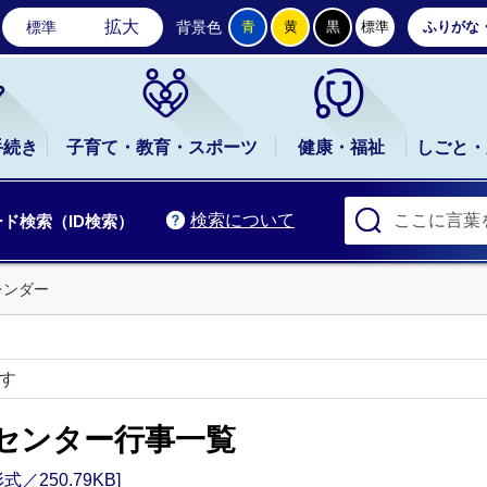
石岡市公式ホームページ
拡大
標準
背景色
青
黄
黒
標準
ふりがな
手続き
子育て・教育・スポーツ
健康・福祉
しごと・
検索について
ド検索（ID検索）
レンダー
です
センター行事一覧
／250.79KB]