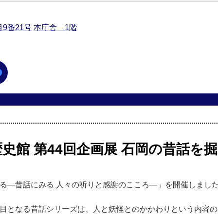
9番21号
本庁舎 1階
史館 第44回企画展 石岡の昔話を
る―昔話にみる 人々の祈りと感謝のこころ―」を開催しまし
回目となる昔話シリーズは、人と妖怪とのかかわりという内容