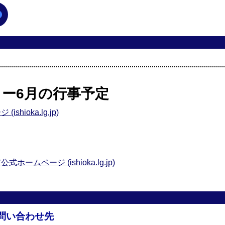
ー6月の行事予定
ioka.lg.jp)
ムページ (ishioka.lg.jp)
問い合わせ先