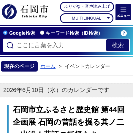
ふりがな・音声読み上げ
石岡市公式ホームペー
MUITILINGUAL
Google検索
キーワード検索（ID検索）
現在のページ
ホーム
イベントカレンダー
2026年6月10日（水）のカレンダーです
石岡市立ふるさと歴史館 第44回
企画展 石岡の昔話を掘る其ノ二