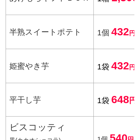
432
半熟スイートポテト
1個
円
432
姫蜜やき芋
1袋
円
648
平干し芋
1袋
円
ビスコッティ
540
1個
円