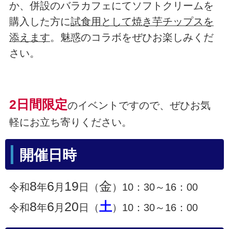
か、併設のバラカフェにてソフトクリームを
購入した方に
試食用として焼き芋チップスを
添えます
。魅惑のコラボをぜひお楽しみくだ
さい。
2日間限定
のイベントですので、ぜひお気
軽にお立ち寄りください。
開催日時
8
6
19
金
令和
年
月
日（
）10：30～16：00
8
6
20
土
令和
年
月
日（
）10：30～16：00