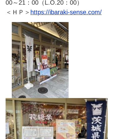
00～21：00（L.O.20：00）
＜ＨＰ＞
https://ibaraki-sense.com/