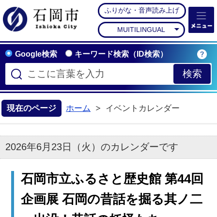
ふりがな・音声読み上げ
石岡市公式ホームペー
MUITILINGUAL
Google検索
キーワード検索（ID検索）
現在のページ
ホーム
イベントカレンダー
2026年6月23日（火）のカレンダーです
石岡市立ふるさと歴史館 第44回
企画展 石岡の昔話を掘る其ノ二