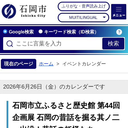
ふりがな・音声読み上げ
石岡市公式ホームペー
MUITILINGUAL
Google検索
キーワード検索（ID検索）
現在のページ
ホーム
イベントカレンダー
2026年6月26日（金）のカレンダーです
石岡市立ふるさと歴史館 第44回
企画展 石岡の昔話を掘る其ノ二