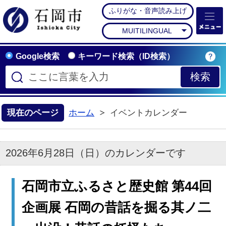
ふりがな・音声読み上げ
石岡市公式ホームペー
MUITILINGUAL
Google検索
キーワード検索（ID検索）
現在のページ
ホーム
イベントカレンダー
2026年6月28日（日）のカレンダーです
石岡市立ふるさと歴史館 第44回
企画展 石岡の昔話を掘る其ノ二