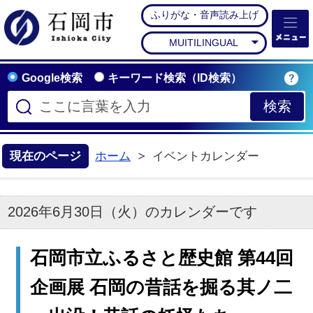
ふりがな・音声読み上げ
石岡市公式ホームペー
MUITILINGUAL
Google検索
キーワード検索（ID検索）
現在のページ
ホーム
イベントカレンダー
2026年6月30日（火）のカレンダーです
石岡市立ふるさと歴史館 第44回
企画展 石岡の昔話を掘る其ノ二