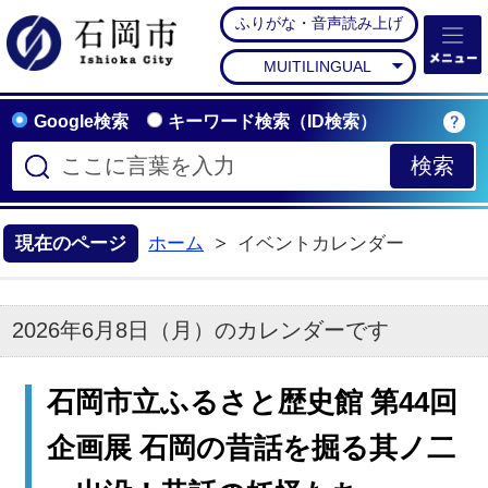
ふりがな・音声読み上げ
石岡市公式ホームペー
MUITILINGUAL
Google検索
キーワード検索（ID検索）
現在のページ
ホーム
イベントカレンダー
2026年6月8日（月）のカレンダーです
石岡市立ふるさと歴史館 第44回
企画展 石岡の昔話を掘る其ノ二