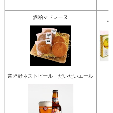
酒粕マドレーヌ
や
常陸野ネストビール だいたいエール