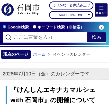
ふりがな・音声読み上げ
石岡市公式ホームペー
MUITILINGUAL
Google検索
キーワード検索（ID検索）
現在のページ
ホーム
イベントカレンダー
2026年7月10日（金）のカレンダーです
『けんしんエキナカマルシェ
with 石岡市』の開催について