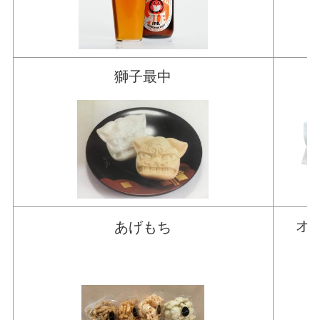
獅子最中
オ
あげもち