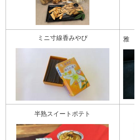
ミニ寸線香みやび
雅 
半熟スイートポテト