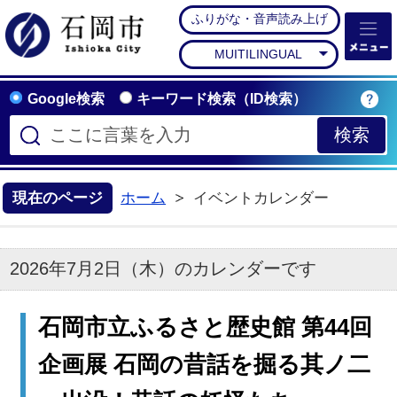
ふりがな・音声読み上げ
石岡市公式ホームペー
MUITILINGUAL
Google検索
キーワード検索（ID検索）
現在のページ
ホーム
イベントカレンダー
2026年7月2日（木）のカレンダーです
石岡市立ふるさと歴史館 第44回
企画展 石岡の昔話を掘る其ノ二