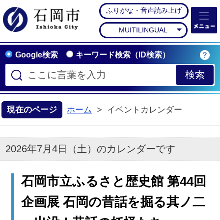
ふりがな・音声読み上げ
石岡市公式ホームペー
MUITILINGUAL
Google検索
キーワード検索（ID検索）
現在のページ
ホーム
イベントカレンダー
2026年7月4日（土）のカレンダーです
石岡市立ふるさと歴史館 第44回
企画展 石岡の昔話を掘る其ノ二