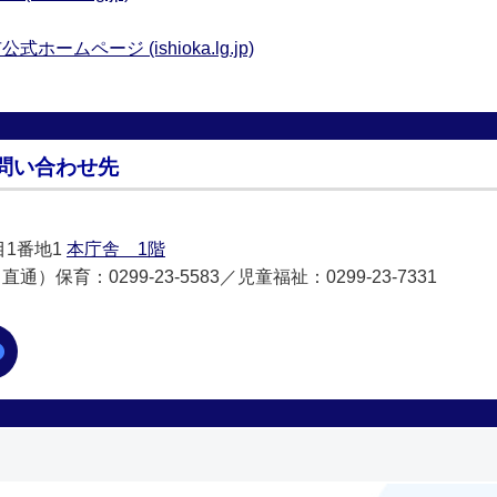
ムページ (ishioka.lg.jp)
問い合わせ先
目1番地1
本庁舎 1階
直通）保育：0299-23-5583／児童福祉：0299-23-7331