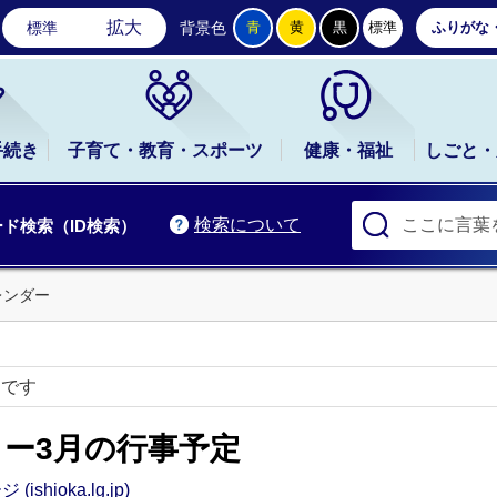
石岡市公式ホームページ
拡大
標準
背景色
青
黄
黒
標準
ふりがな
手続き
子育て・教育・スポーツ
健康・福祉
しごと・
検索について
ド検索（ID検索）
レンダー
ーです
ー3月の行事予定
ioka.lg.jp)