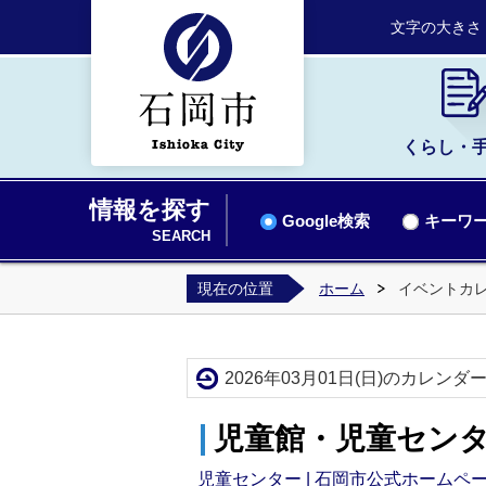
文字の大きさ
くらし・
情報を探す
Google検索
キーワー
SEARCH
現在の位置
ホーム
イベントカ
2026年03月01日(日)のカレンダ
児童館・児童センタ
児童センター | 石岡市公式ホームページ (ish