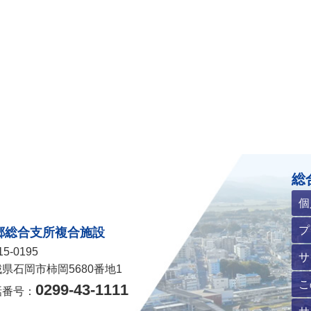
ホームページ
総
個
プ
郷総合支所複合施設
5-0195
サ
県石岡市柿岡5680番地1
こ
0299-43-1111
話番号：