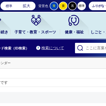
石岡市公式ホームページ
拡大
標準
背景色
青
黄
黒
標準
ふりがな
手続き
子育て・教育・スポーツ
健康・福祉
しごと・
検索について
ド検索（ID検索）
レンダー
ーです