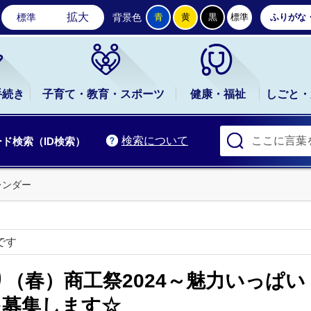
石岡市公式ホームページ
拡大
標準
背景色
青
黄
黒
標準
ふりがな
手続き
子育て・教育・スポーツ
健康・福祉
しごと・
検索について
ド検索（ID検索）
レンダー
です
（春）商工祭2024～魅力いっぱ
を募集します☆