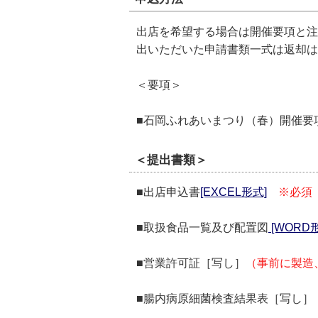
出店を希望する場合は開催要項と注
出いただいた申請書類一式は返却は
＜要項＞
■石岡ふれあいまつり（春）開催要
＜提出書類＞
■出店申込書
[EXCEL形式]
※必須
■取扱食品一覧及び配置図
[WORD
■営業許可証［写し］
（事前に製造
■腸内病原細菌検査結果表［写し］