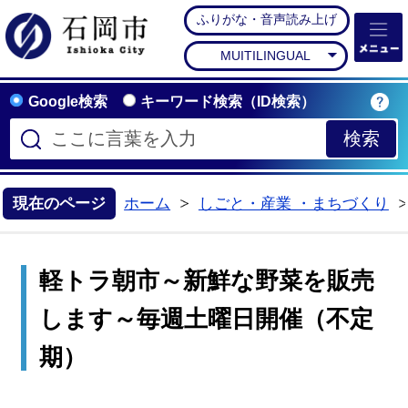
ふりがな・音声読み上げ
石岡市公式ホームペー
MUITILINGUAL
Google検索
キーワード検索（ID検索）
現在のページ
ホーム
しごと・産業 ・まちづくり
>
軽トラ朝市～新鮮な野菜を販売
します～毎週土曜日開催（不定
期）