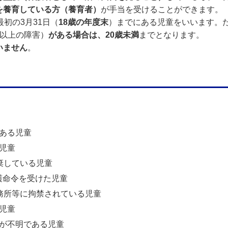
を養育している方（養育者）
が手当を受けることができます。
初の3月31日（
18歳の年度末
）までにある児童をいいます。
度以上の障害）
がある場合は、20歳未満
までとなります。
いません
。
ある児童
児童
棄している児童
護命令を受けた児童
務所等に拘禁されている児童
児童
が不明である児童