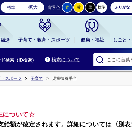
石岡市公式ホームページ
拡大
標準
背景色
青
黄
黒
標準
ふりがな
手続き
子育て・教育・スポーツ
健康・福祉
しごと・
検索について
ド検索（ID検索）
育・スポーツ
子育て
児童扶養手当
正について☆
り支給額が改定されます。詳細については〈別表