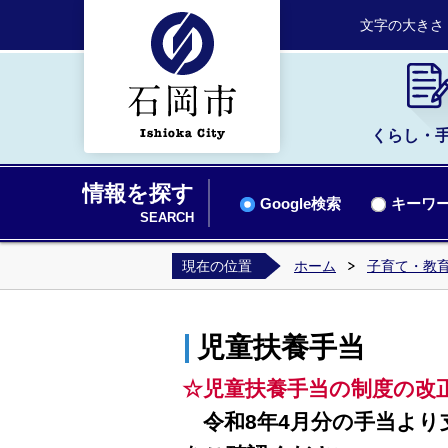
文字の大きさ
くらし・
情報を探す
Google検索
キーワー
SEARCH
現在の位置
ホーム
子育て・教
児童扶養手当
☆児童扶養手当の制度の改
令和8年4月分の手当よ