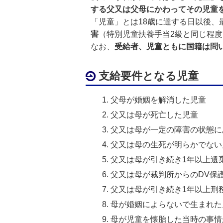
する父又は父母に
かわってその児童
「児童」とは18歳に達する日以後、最
害
（特別児童扶養手当2級と同じ程
なお、
受給者、児童ともに国籍は問
支給要件となる児童
父母が婚姻を解消した児童
父又は母が死亡した児童
父又は母が一定の障害の状態に
父又は母の生死が明らかでない
父又は母が引き続き1年以上遺
父又は母が裁判所からのDV保
父又は母が引き続き1年以上刑
母が婚姻によらないで生まれた
母が児童を懐胎した当時の事情