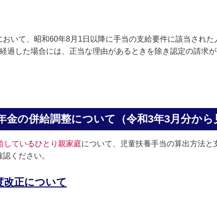
おいて、昭和60年8月1日以降に手当の支給要件に該当された人
を経過した場合には、正当な理由があるときを除き認定の請求
）
年金の併給調整について（令和3年3月分から
給しているひとり親家庭
について、児童扶養手当の算出方法と
確認ください。
度改正について