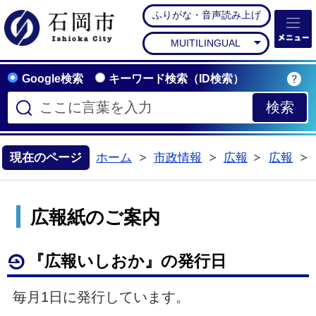
ふりがな・音声読み上げ
石岡市公式ホームペー
MUITILINGUAL
Google検索
キーワード検索（ID検索）
現在のページ
ホーム
市政情報
広報
広報
>
>
>
広報紙のご案内
『広報いしおか』の発行日
毎月1日に発行しています。