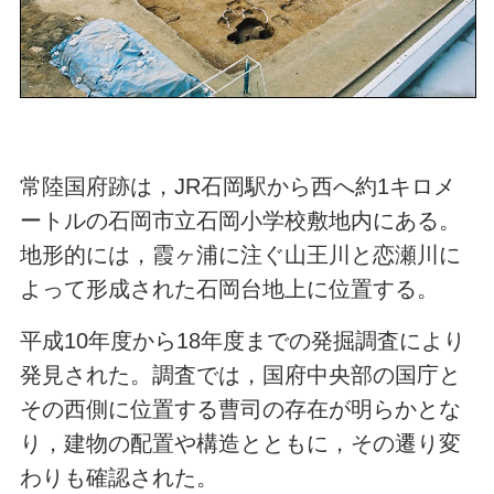
常陸国府跡は，
JR
石岡駅から西へ約1キロメ
ートルの石岡市立石岡小学校敷地内にある。
地形的には，霞ヶ浦に注ぐ山王川と恋瀬川に
よって形成された石岡台地上に位置する。
平成
10
年度から
18
年度までの発掘調査により
発見された。調査では，国府中央部の国庁と
その西側に位置する曹司の存在が明らかとな
り，建物の配置や構造とともに，その遷り変
わりも確認された。