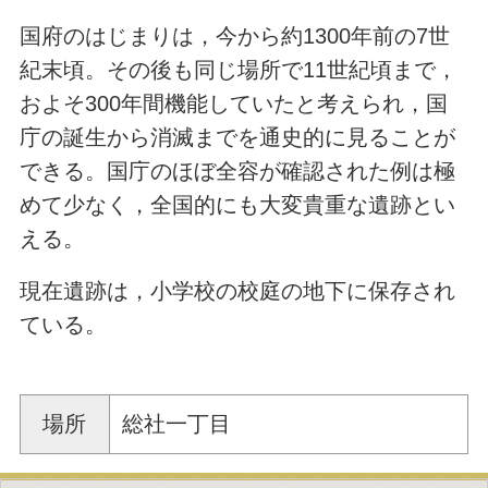
国府のはじまりは，今から約
1300
年前の
7
世
紀末頃。その後も同じ場所で
11
世紀頃まで，
およそ
300
年間機能していたと考えられ，国
庁の誕生から消滅までを通史的に見ることが
できる。国庁のほぼ全容が確認された例は極
めて少なく，全国的にも大変貴重な遺跡とい
える。
現在遺跡は，小学校の校庭の地下に保存され
ている。
場所
総社一丁目