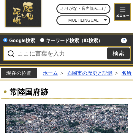
石
ふりがな・音声読み上げ
MULTILINGUAL
Google検索
キーワード検索（ID検索）
現在の位置
ホーム
石岡市の歴史と記憶
名所
常陸国府跡