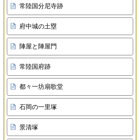
常陸国分尼寺跡
府中城の土塁
陣屋と陣屋門
常陸国府跡
都々一坊扇歌堂
石岡の一里塚
景清塚