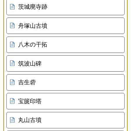
茨城廃寺跡
舟塚山古墳
八木の干拓
筑波山碑
吉生砦
宝篋印塔
丸山古墳