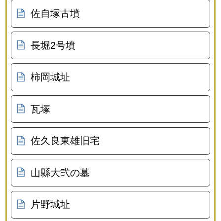
佐自塚古墳
長堀2号墳
柿岡城址
瓦塚
佐久良東雄旧宅
山縣大弐の墓
片野城址