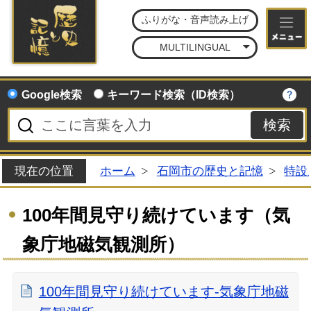
石
ふりがな・音声読み上げ
MULTILINGUAL
Google検索
キーワード検索（ID検索）
現在の位置
ホーム
石岡市の歴史と記憶
特設
100年間見守り続けています（気
象庁地磁気観測所）
100年間見守り続けています-気象庁地磁