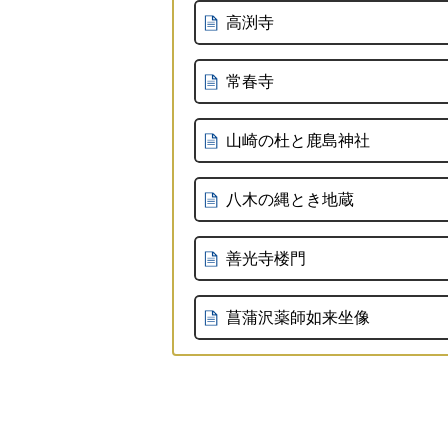
高渕寺
常春寺
山崎の杜と鹿島神社
八木の縄とき地蔵
善光寺楼門
菖蒲沢薬師如来坐像