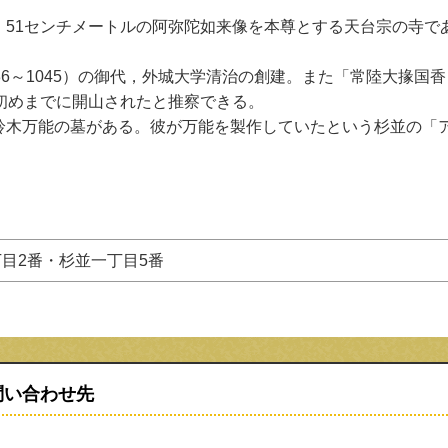
，51センチメートルの阿弥陀如来像を本尊とする天台宗の寺で
36～1045）の御代，外城大学清治の創建。また「常陸大掾国香
初めまでに開山されたと推察できる。
鈴木万能の墓がある。彼が万能を製作していたという杉並の「
目2番・杉並一丁目5番
問い合わせ先