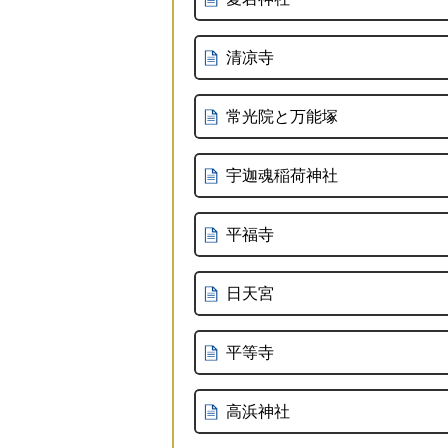
清凉寺
常光院と万能塚
宇迦魂稲荷神社
平福寺
日天宮
平等寺
高浜神社