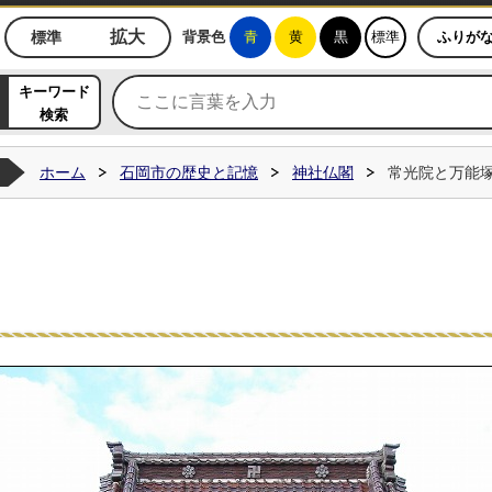
ジ
拡大
標準
背景色
青
黄
黒
標準
ふりが
キーワード
検索
ホーム
石岡市の歴史と記憶
神社仏閣
常光院と万能