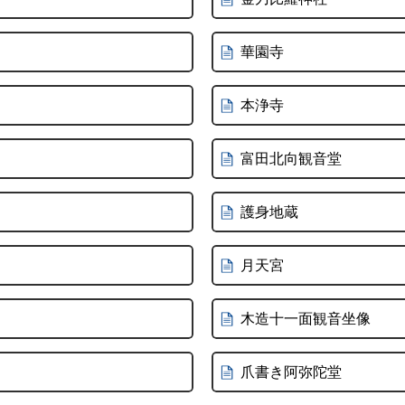
華園寺
本浄寺
富田北向観音堂
護身地蔵
月天宮
木造十一面観音坐像
爪書き阿弥陀堂