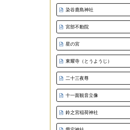
染谷鹿島神社
宮部不動院
星の宮
東耀寺（とうようじ）
二十三夜尊
十一面観音立像
鈴之宮稲荷神社
愛宕神社