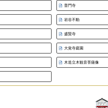
普門寺
岩谷不動
盛賢寺
大覚寺庭園
木造立木観音菩薩像