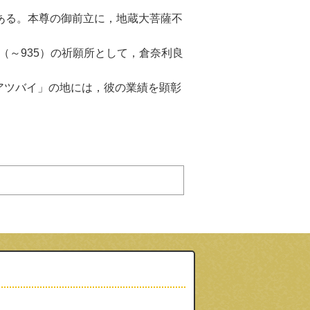
ある。本尊の御前立に，地蔵大菩薩不
（～935）の祈願所として，倉奈利良
アツバイ」の地には，彼の業績を顕彰