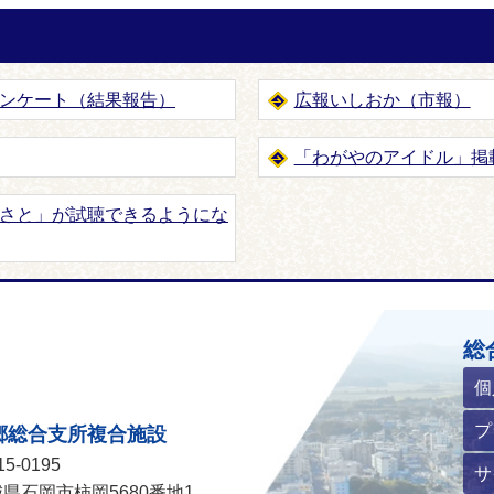
ンケート（結果報告）
広報いしおか（市報）
「わがやのアイドル」掲
さと」が試聴できるようにな
ホームページ
総
個
プ
郷総合支所複合施設
5-0195
サ
県石岡市柿岡5680番地1