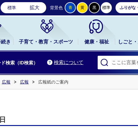
石岡市公式ホームページ
拡大
標準
背景色
青
黄
黒
標準
ふりがな
手続き
子育て・教育・スポーツ
健康・福祉
しごと・
検索について
ド検索（ID検索）
広報
広報
広報紙のご案内
日