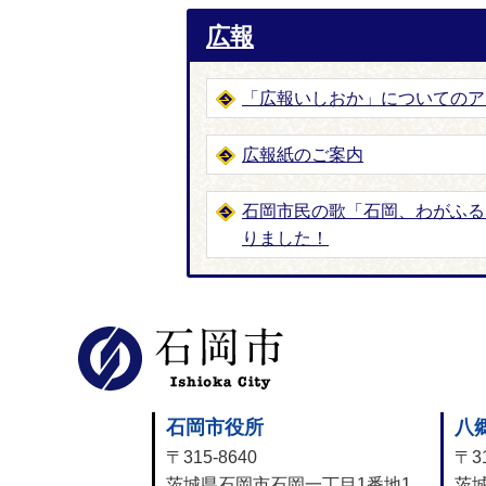
広報
「広報いしおか」についてのア
広報紙のご案内
石岡市民の歌「石岡、わがふる
りました！
石岡市公式
石岡市役所
八
〒315-8640
〒31
茨城県石岡市石岡一丁目1番地1
茨城