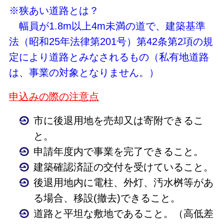
※狭あい道路とは？
幅員が1.8m以上4m未満の道で、建築基準
法（昭和25年法律第201号）第42条第2項の規
定により道路とみなされるもの（私有地道路
は、事業の対象となりません。）
申込みの際の注意点
市に
後退用地を
売却又は寄附できるこ
と。
申請年度内で事業を完了できること。
建築確認済証の交付を受けていること。
後退用地内に電柱、外灯、汚水桝等があ
る場合、移設(撤去)できること。
道路と平坦な敷地であること。（高低差