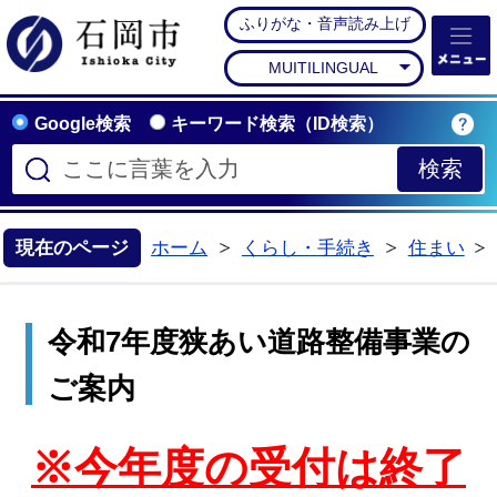
ふりがな・音声読み上げ
石岡市公式ホームペー
MUITILINGUAL
Google検索
キーワード検索（ID検索）
現在のページ
ホーム
くらし・手続き
住まい
>
>
令和7年度狭あい道路整備事業の
ご案内
※今年度の受付は終了