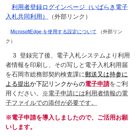
利用者登録ログインページ（いばらき電子
入札共同利用）
（外部リンク）
MicrosoftEdge を使用する設定について
（外部リン
ク）
3 登録完了後、電子入札システムより利用
者情報を印刷し、その写しと電子入札利用届
を石岡市総務部契約検査課に
郵送又は持参に
よる提出
か下記リンクからの
電子申請
をご利
用ください。
※電子申請には利用者情報の電
子ファイルでの添付が必要です。
※電子申請を導入しましたので、ご活用お願
いします。