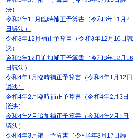
決）
令和3年11月臨時補正予算書（令和3年11月2
日議決）
令和3年12月補正予算書（令和3年12月16日議
決）
令和3年12月追加補正予算書（令和3年12月16
日議決）
令和4年1月臨時補正予算書（令和4年1月12日
議決）
令和4年2月臨時補正予算書（令和4年2月3日
議決）
令和4年2月追加補正予算書（令和4年2月3日
議決）
令和4年3月補正予算書（令和4年3月17日議