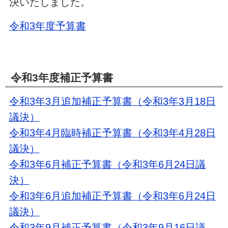
決いたしました。
令和3年度予算書
令和3年度補正予算書
令和3年3月追加補正予算書（令和3年3月18日
議決）
令和3年4月臨時補正予算書（令和3年4月28日
議決）
令和3年6月補正予算書（令和3年6月24日議
決）
令和3年6月追加補正予算書（令和3年6月24日
議決）
令和3年9月補正予算書（令和3年9月16日議