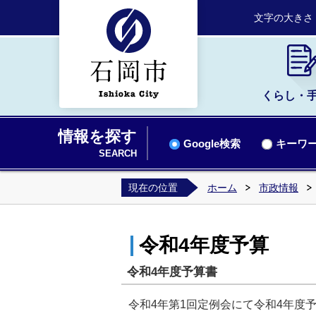
文字の大きさ
くらし・
情報を探す
Google検索
キーワー
SEARCH
現在の位置
ホーム
市政情報
令和4年度予算
令和4年度予算書
令和4年第1回定例会にて令和4年度