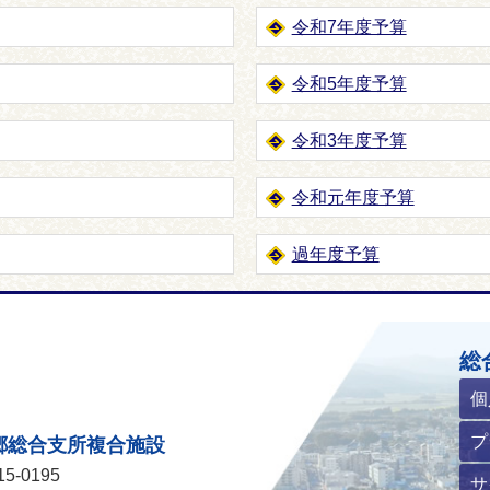
令和7年度予算
令和5年度予算
令和3年度予算
令和元年度予算
過年度予算
ホームページ
総
個
プ
郷総合支所複合施設
5-0195
サ