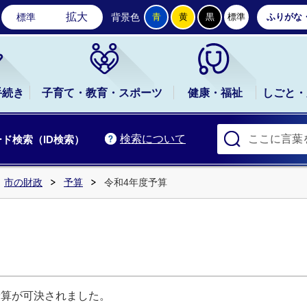
石岡市公式ホームページ
拡大
標準
背景色
青
黄
黒
標準
ふりがな
手続き
子育て・教育・スポーツ
健康・福祉
しごと・
検索について
ド検索（ID検索）
市の財政
予算
令和4年度予算
予算が可決されました。