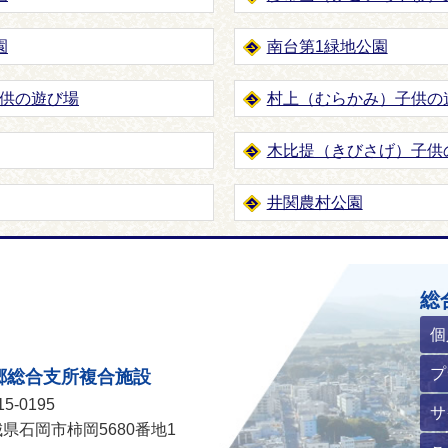
園
南台第1緑地公園
供の遊び場
村上（むらかみ）子供の
木比提（きびさげ）子供
井関農村公園
ホームページ
総
個
プ
郷総合支所複合施設
5-0195
サ
県石岡市柿岡5680番地1