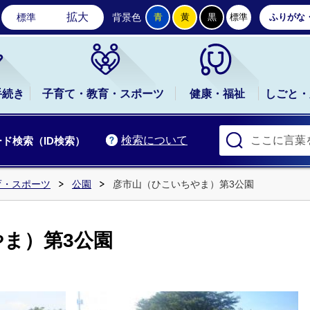
石岡市公式ホームページ
拡大
標準
背景色
青
黄
黒
標準
ふりがな
手続き
子育て・教育・スポーツ
健康・福祉
しごと・
検索について
ド検索（ID検索）
育・スポーツ
公園
彦市山（ひこいちやま）第3公園
ま）第3公園