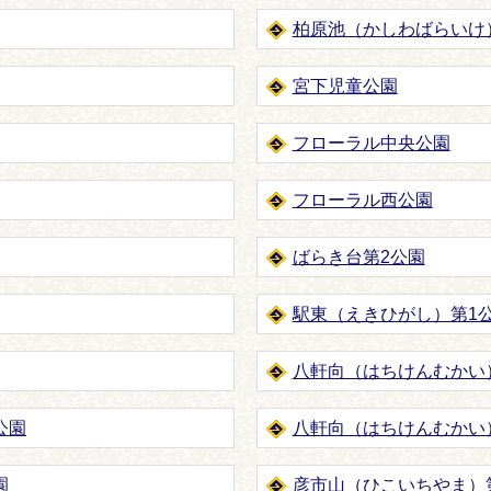
柏原池（かしわばらいけ
宮下児童公園
フローラル中央公園
フローラル西公園
ばらき台第2公園
駅東（えきひがし）第1
八軒向（はちけんむかい
公園
八軒向（はちけんむかい
園
彦市山（ひこいちやま）