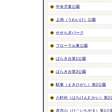
中央児童公園
上池（うわいけ）公園
せせらぎパーク
フローラル東公園
ばらき台第1公園
ばらき台第3公園
駅東（えきひがし）第2公園
八軒向（はちけんむかい）第2
彦市山（ひこいちやま）第1公