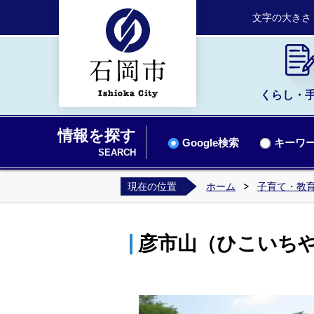
文字の大きさ
くらし・
情報を探す
Google検索
キーワー
SEARCH
現在の位置
ホーム
子育て・教
彦市山（ひこいちや