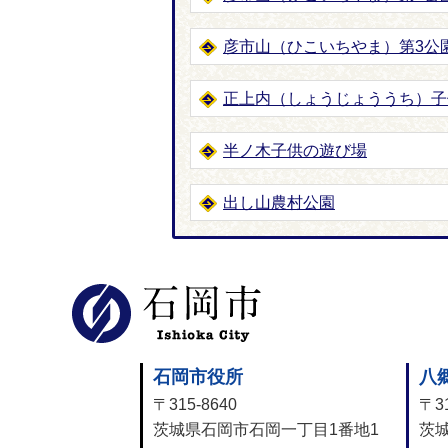
彦市山（ひこいちやま）第3公
正上内（しょうじょううち）子
半ノ木子供の遊び場
出し山農村公園
石岡市公式
石岡市役所
八
〒315-8640
〒31
茨城県石岡市石岡一丁目1番地1
茨城