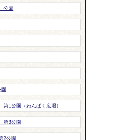
）公園
公園
）第1公園（わんぱく広場）
）第3公園
第2公園