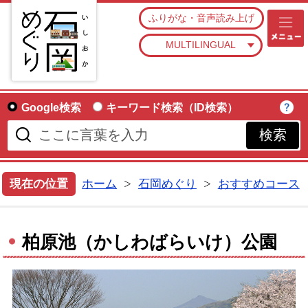
石
ふりがな・音声読み上げ
MULTILINGUAL
Google検索
キーワード検索（ID検索）
現在の位置
ホーム
石岡めぐり
おすすめコース
柏原池（かしわばらいけ）公園