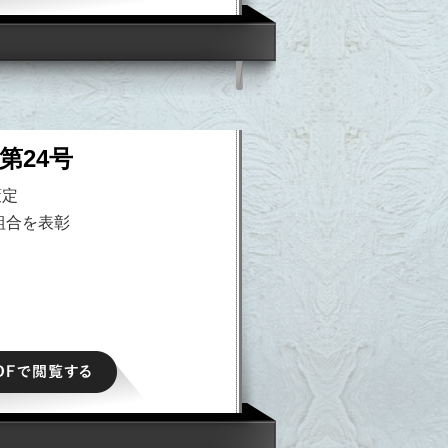
第24号
策定
組合を表彰
PDFで閲覧する