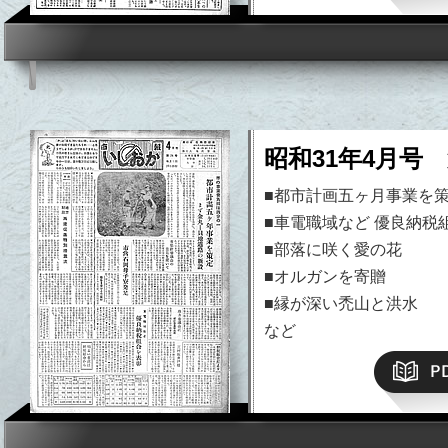
昭和31年4月号 
■都市計画五ヶ月事業を
■車電職域など 優良納税
■部落に咲く愛の花
■オルガンを寄贈
■縁が深い禿山と洪水
など