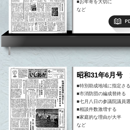
■お年寄を大切に
など
昭和31年6月号 
■特別助成地域に指定さ
■市消防団の編成替終る
■七月八日の参議院議員
■相談件数激増する
■家庭的な理由が大半
など