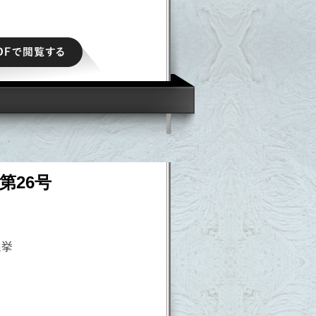
PDFで閲覧する
第26号
る
選挙