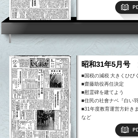
昭和31年5月号 
■国税の減税 大きくひび
■齋藤助役再任決定
■慰霊碑を建てよう
■住民の社會ナベ『白い
■31年度教育運営方針き
など