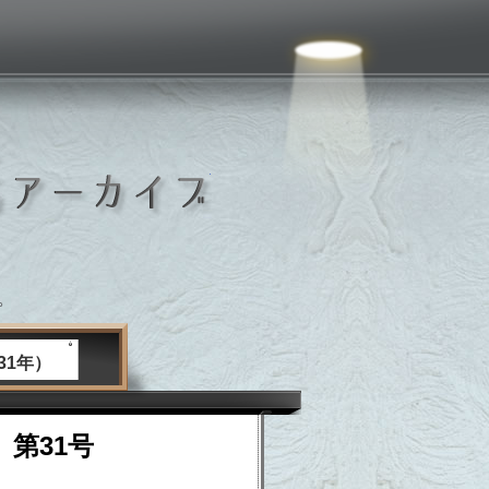
いしおか広報紙アーカイブ
。
31年）
 第31号