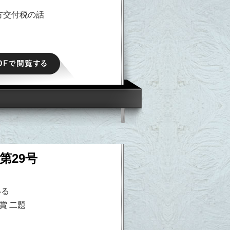
方交付税の話
る
PDFで閲覧する
第29号
いる
賞 二題