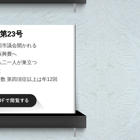
第23号
回市議会開かれる
振興費へ
八二一人が巣立つ
大
数 第四項症以上は年12回
PDFで閲覧する