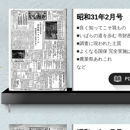
昭和31年2月号 
■良く知ってこそ我もの
■いばらの道を歩む 市財
■調査に現われた土質
■よくなる国保 完全実施
■農業祭あれこれ
など