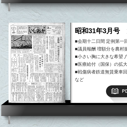
昭和31年3月号 
■会期十二日間 定例第一
■議員報酬 増額分を農村
■小さい胸に大きな希望 
■医療給付（国保）の拡
平成19年）以降はこちら
■戦傷病者鉄道無賃乗車回
など