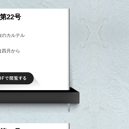
第22号
政のカルテル
は四月から
PDFで閲覧する