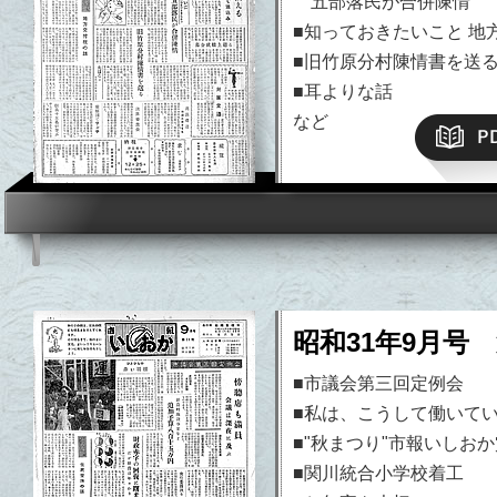
五部落民が合併陳情
■知っておきたいこと 地
■旧竹原分村陳情書を送
■耳よりな話
など
昭和31年9月号 
■市議会第三回定例会
■私は、こうして働いて
■"秋まつり"市報いしおか
■関川統合小学校着工