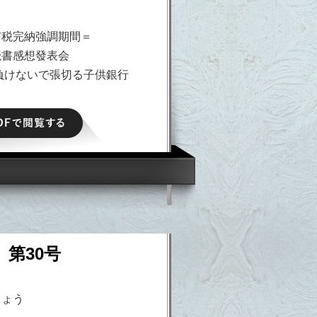
市税完納強調期間＝
読書感想發表会
負けないで張切る子供銀行
PDFで閲覧する
 第30号
しょう