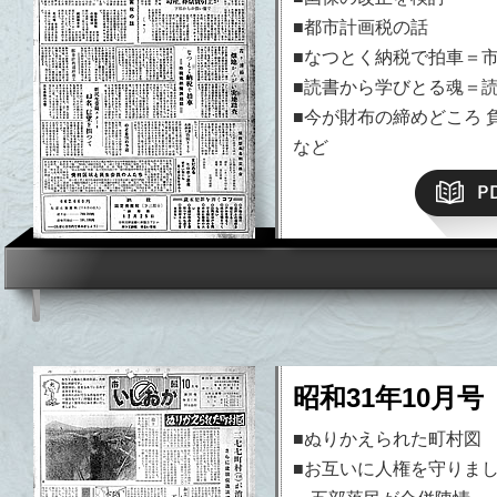
■都市計画税の話
■なつとく納税で拍車＝
■読書から学びとる魂＝
■今が財布の締めどころ 
など
昭和31年10月号
■ぬりかえられた町村図
■お互いに人権を守りま