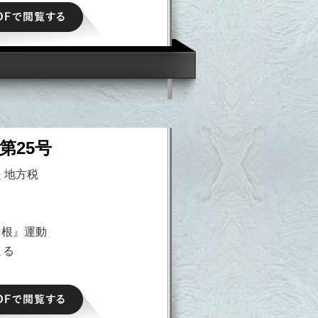
PDFで閲覧する
第25号
く地方税
羽根』運動
まる
PDFで閲覧する