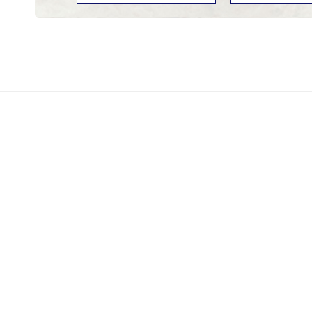
農福連携「はじめる・広げる
について
New!
2026年8月4日
市税の納税相談
New!
2026年8月4日
指定学校変更・区域外就学に
New!
2026年8月3日
【空家バンクNo63】真家（
New!