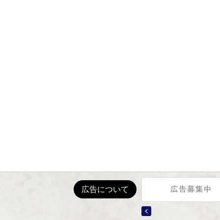
石岡市公式ホー
Twitter
Facebook
Insta
石岡市役所
八郷
〒315-8640
〒315-
茨城県石岡市石岡一丁目1番地1
茨城県
0299-23-1111
電話番号：
電話番
開庁時間：
月曜日から金曜日 午前8時30分
水曜日 午後7時まで(
一部業務
)
© CITY OF ISHIOKA.
広告について
Previous