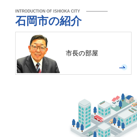
【参加者募集】「ふらっとト
INTRODUCTION OF ISHIOKA CITY
しましょう🤗
石岡市の紹介
New!
2026年8月6日
目玉おすすめ制度
市長の部屋
New!
2026年8月5日
生活保護統計調査における医
New!
2026年8月5日
第67回石岡市美術展の出展
New!