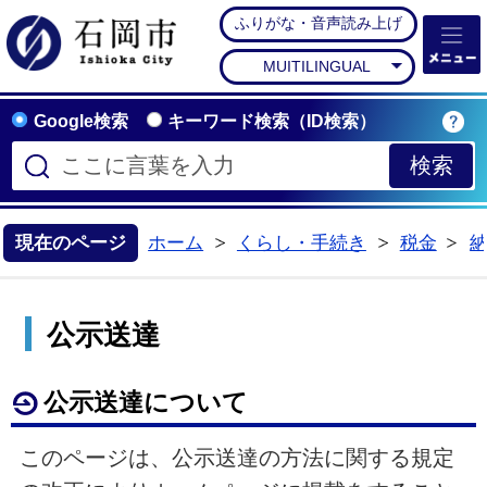
ふりがな・音声読み上げ
石岡市公式ホームペー
MUITILINGUAL
Google検索
キーワード検索（ID検索）
現在のページ
ホーム
くらし・手続き
税金
>
>
>
公示送達
公示送達について
このページは、公示送達の方法に関する規定