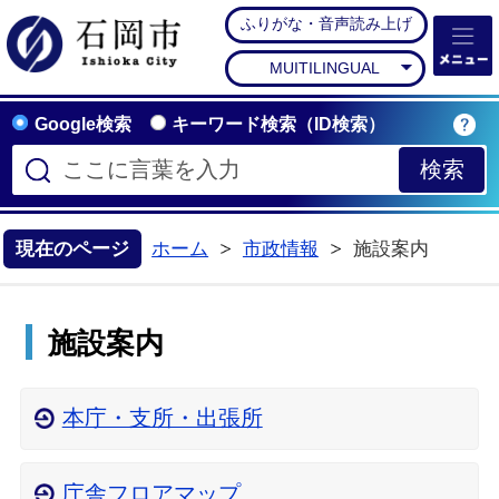
ふりがな・音声読み上げ
石岡市公式ホームペー
MUITILINGUAL
Google検索
キーワード検索（ID検索）
現在のページ
ホーム
市政情報
施設案内
>
施設案内
本庁・支所・出張所
庁舎フロアマップ