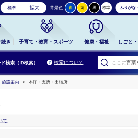
石岡市公式ホームページ
拡大
標準
背景色
青
黄
黒
標準
ふりがな
手続き
子育て・教育・スポーツ
健康・福祉
しごと・
検索について
ド検索（ID検索）
施設案内
本庁・支所・出張所
所
いて