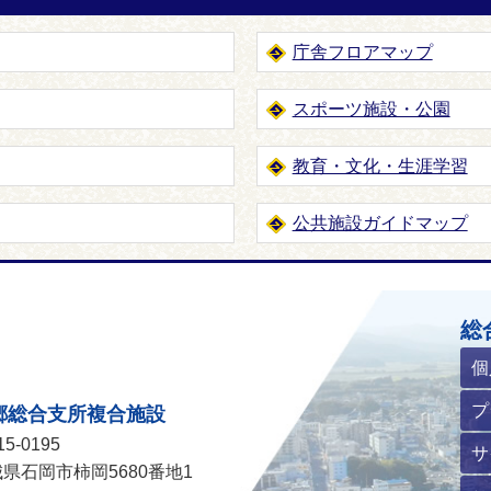
庁舎フロアマップ
スポーツ施設・公園
教育・文化・生涯学習
公共施設ガイドマップ
ホームページ
総
個
プ
郷総合支所複合施設
5-0195
サ
県石岡市柿岡5680番地1