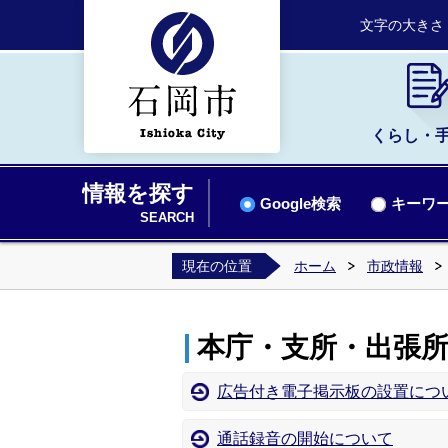
文字の大きさ
くらし・
情報を探す
Google検索
キーワー
SEARCH
現在の位置
ホーム
市政情報
本庁・支所・出張
広告付き電子掲示板の設置につ
通話録音の開始について