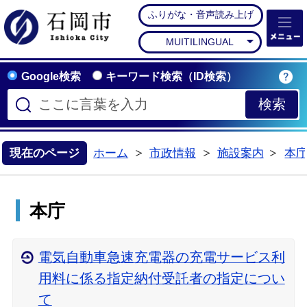
ふりがな・音声読み上げ
石岡市公式ホームペー
MUITILINGUAL
Google検索
キーワード検索（ID検索）
現在のページ
ホーム
市政情報
施設案内
本
>
>
>
本庁
電気自動車急速充電器の充電サービス利
用料に係る指定納付受託者の指定につい
て