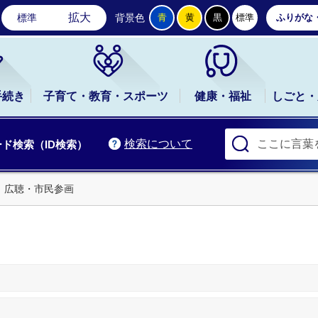
石岡市公式ホームページ
拡大
標準
背景色
青
黄
黒
標準
ふりがな
手続き
子育て・教育・スポーツ
健康・福祉
しごと・
検索について
ド検索（ID検索）
広聴・市民参画