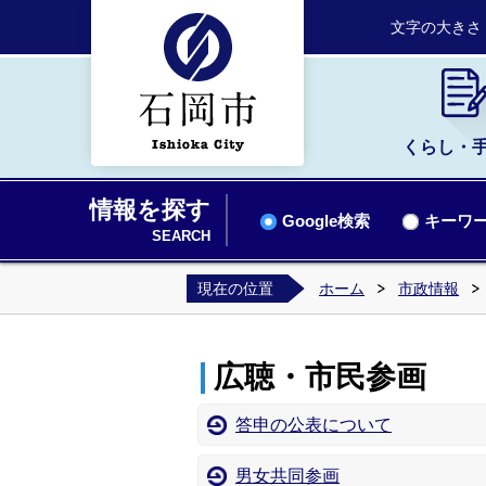
文字の大きさ
くらし・
情報を探す
Google検索
キーワー
SEARCH
現在の位置
ホーム
市政情報
広聴・市民参画
答申の公表について
男女共同参画