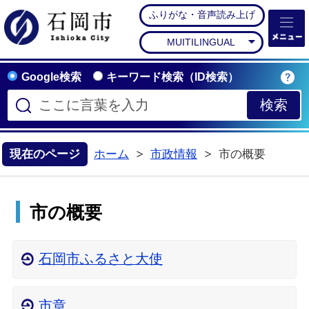
ふりがな・音声読み上げ
石岡市公式ホームペー
MUITILINGUAL
Google検索
キーワード検索（ID検索）
現在のページ
ホーム
市政情報
市の概要
>
市の概要
石岡市ふるさと大使
市章