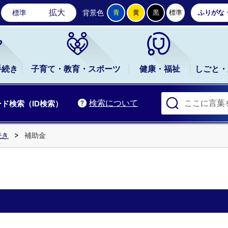
石岡市公式ホームページ
拡大
標準
背景色
青
黄
黒
標準
ふりがな
手続き
子育て・教育・スポーツ
健康・福祉
しごと・
検索について
ド検索（ID検索）
続き
補助金