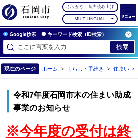
ふりがな・音声読み上げ
石岡市公式ホームペー
MUITILINGUAL
Google検索
キーワード検索（ID検索）
現在のページ
ホーム
くらし・手続き
住まい
>
>
令和7年度石岡市木の住まい助成
事業のお知らせ
※今年度の受付は終