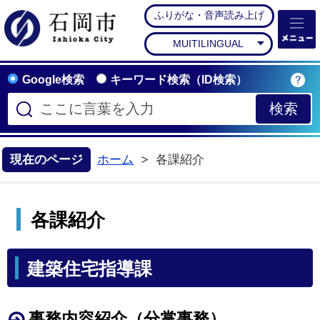
ふりがな・音声読み上げ
石岡市公式ホームペー
MUITILINGUAL
Google検索
キーワード検索（ID検索）
現在のページ
ホーム
各課紹介
各課紹介
建築住宅指導課
事務内容紹介（分掌事務）