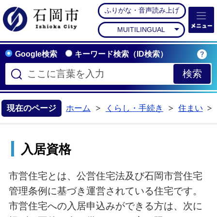
ふりがな・音声読み上げ
石岡市公式ホームペー
MUITILINGUAL
Google検索
キーワード検索（ID検索）
現在のページ
ホーム
くらし・手続き
住まい
>
>
入居資格
市営住宅とは、公営住宅法及び石岡市営住宅
管理条例に基づき運営されている住宅です。
市営住宅への入居申込みができる方は、次に