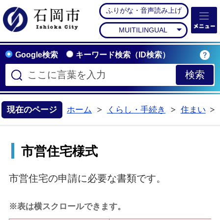
ふりがな・音声読み上げ
石岡市公式ホームペー
MUITILINGUAL
Google検索
キーワード検索（ID検索）
現在のページ
ホーム
くらし・手続き
住まい
>
>
市営住宅様式
市営住宅の申請に必要な書類です。
※表は横スクロールできます。