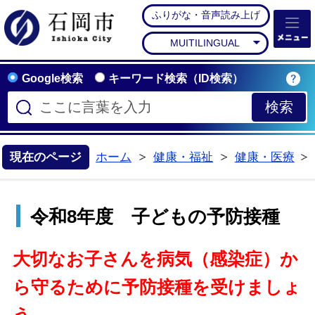
ふりがな・音声読み上げ
石岡市公式ホームペー
MUITILINGUAL
Google検索
キーワード検索（ID検索）
現在のページ
ホーム
健康・福祉
健康・医療
>
>
令和8年度 子どもの予防接種
大切なお子さんを病気（感染症）か
ら守るために予防接種を受けましょ
う