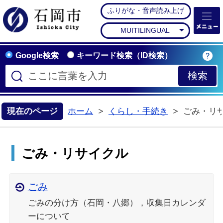
ふりがな・音声読み上げ
石岡市公式ホームペー
MUITILINGUAL
Google検索
キーワード検索（ID検索）
現在のページ
ホーム
くらし・手続き
ごみ・リ
>
ごみ・リサイクル
ごみ
ごみの分け方（石岡・八郷），収集日カレンダ
ーについて