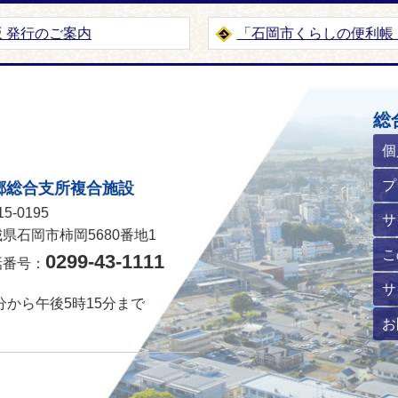
版 発行のご案内
「石岡市くらしの便利帳
ホームページ
総
個
プ
郷総合支所複合施設
5-0195
サ
県石岡市柿岡5680番地1
こ
0299-43-1111
話番号：
サ
分から午後5時15分まで
お