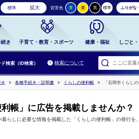
石岡市公式ホームページ
拡大
標準
背景色
青
黄
黒
標準
ふりがな
手続き
子育て・教育・スポーツ
健康・福祉
しごと・
検索について
ド検索（ID検索）
続き
各種手続き・証明書
くらしの便利帳
「石岡市くらしの
便利帳」に広告を掲載しませんか？
暮らしに必要な情報を掲載した「くらしの便利帳」の発行を、