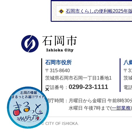
石岡市くらしの便利帳2025年
石岡市公式
石岡市役所
八
〒315-8640
〒31
茨城県石岡市石岡一丁目1番地1
茨城
0299-23-1111
電話番号：
電
開庁時間：
月曜日から金曜日 午前8時30
水曜日 午後7時まで(
一部業務
)
© CITY OF ISHIOKA.