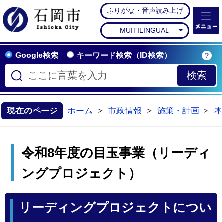
ふりがな・音声読み上げ
石岡市公式ホームペー
MUITILINGUAL
Google検索
キーワード検索（ID検索）
現在のページ
ホーム
市政情報
施策・計画
>
>
>
令和8年度の目玉事業（リーディ
ングプロジェクト）
リーディングプロジェクトについ