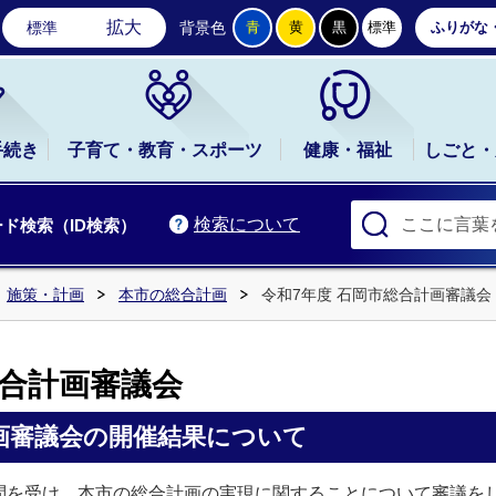
石岡市公式ホームページ
拡大
標準
背景色
青
黄
黒
標準
ふりがな
手続き
子育て・教育・スポーツ
健康・福祉
しごと・
検索について
ド検索（ID検索）
施策・計画
本市の総合計画
令和7年度 石岡市総合計画審議会
総合計画審議会
計画審議会の開催結果について
問を受け、本市の総合計画の実現に関することについて審議を