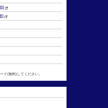
B]
B]
ード(無料)してください。