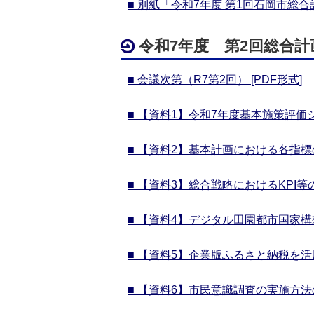
■ 別紙「令和7年度 第1回石岡市総合
令和7年度 第2回総合計
■ 会議次第（R7第2回） [PDF形式]
■ 【資料1】令和7年度基本施策評価シー
■
【資料2】基本計画における各指標の
■ 【資料3】総合戦略におけるKPI等の
■ 【資料4】デジタル田園都市国家構
■ 【資料5】企業版ふるさと納税を活
■ 【資料6】市民意識調査の実施方法