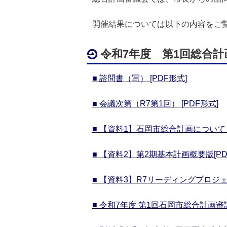
開催結果については以下の内容をご
令和7年度 第1回総合計
■ 諮問書（写） [PDF形式]
■
会議次第（R7第1回） [PDF形式]
■
【資料1】石岡市総合計画について [
■
【資料2】第2期基本計画概要版[PD
■
【資料3】R7リーディングプロジェク
■
令和7年度 第1回石岡市総合計画審議会