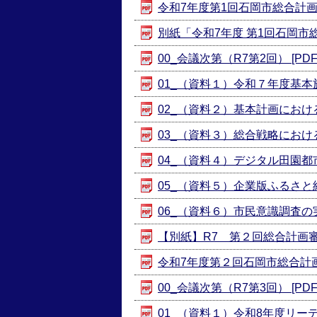
令和7年度第1回石岡市総合計画審議
別紙「令和7年度 第1回石岡市総合
00_会議次第（R7第2回） [PDF
01_（資料１）令和７年度基本施策
02_（資料２）基本計画における
03_（資料３）総合戦略におけるK
04_（資料４）デジタル田園都市
05_（資料５）企業版ふるさと納税
06_（資料６）市民意識調査の実
【別紙】R7 第２回総合計画審議会
令和7年度第２回石岡市総合計画審議
00_会議次第（R7第3回） [PDF
01_（資料１）令和8年度リーデ