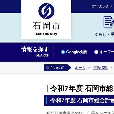
文字の大きさ
くらし・
情報を探す
Google検索
キーワー
SEARCH
現在の位置
ホーム
市政情報
令和7年度 石岡市
令和7年度 石岡市総合
総合計画審議会では、市長からの諮