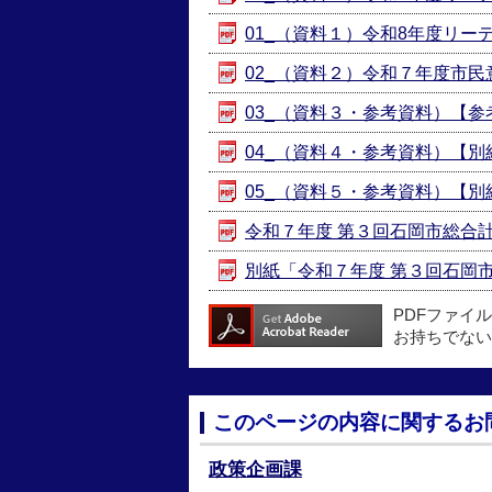
01_（資料１）令和8年度リーデ
02_（資料２）令和７年度市民意
03_（資料３・参考資料）【参考
04_（資料４・参考資料）【別紙１
05_（資料５・参考資料）【別紙２
令和７年度 第３回石岡市総合計画審
別紙「令和７年度 第３回石岡市総
PDFファイ
お持ちでない
このページの内容に関するお
政策企画課