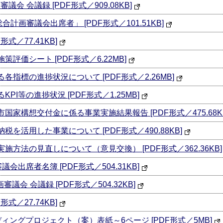
会 会議録 [PDF形式／909.08KB]
計画審議会出席者」 [PDF形式／101.51KB]
形式／77.41KB]
評価シート [PDF形式／6.22MB]
各指標の進捗状況について [PDF形式／2.26MB]
PI等の進捗状況 [PDF形式／1.25MB]
国家構想交付金に係る事業実施結果報告 [PDF形式／475.68K
を活用した事業について [PDF形式／490.88KB]
施方法の見直しについて（意見交換） [PDF形式／362.36KB]
出席者名簿 [PDF形式／504.31KB]
会 会議録 [PDF形式／504.32KB]
形式／27.74KB]
ィングプロジェクト（案）表紙～6ページ [PDF形式／5MB]