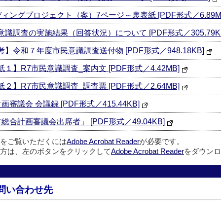
ィングプロジェクト（案）7ページ～裏表紙 [PDF形式／6.89M
識調査の実施結果（回答状況）について [PDF形式／305.79K
】令和７年度市民意識調査送付物 [PDF形式／948.18KB]
】R7市民意識調査_案内文 [PDF形式／4.42MB]
】R7市民意識調査_調査票 [PDF形式／2.64MB]
議会 会議録 [PDF形式／415.44KB]
合計画審議会出席者」 [PDF形式／49.04KB]
ルをご覧いただくには
Adobe Acrobat Reader
が必要です。
方は、左のボタンをクリックして
Adobe Acrobat Reader
をダウンロ
問い合わせ先