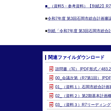
■_（資料5・参考資料）【別紙2】R7市
■
令和7年度 第3回石岡市総合計画審議会 
■
別紙「令和7年度 第3回石岡市総合計画
関連ファイルダウンロード
諮問書（写） [PDF形式／483.2
00_会議次第（R7第1回） [PDF
01_（資料１）石岡市総合計画審議
02_（資料２）第2期基本計画概要版
03_（資料３）R7リーディングプ