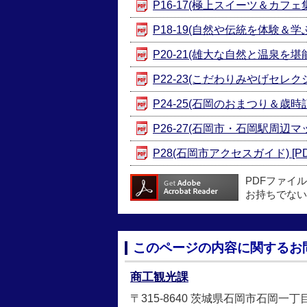
P16-17(極上スイーツ＆カフェ集結
P18-19(自然や伝統を体験＆学ぶ)
P20-21(雄大な自然と温泉を堪能！
P22-23(こだわりみやげセレクショ
P24-25(石岡のおまつり＆歳時記)
P26-27(石岡市・石岡駅周辺マップ
P28(石岡市アクセスガイド) [PD
PDFファイ
お持ちでない
このページの内容に関するお
商工観光課
〒315-8640 茨城県石岡市石岡一丁