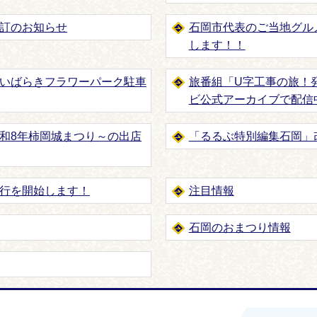
訂のお知らせ
石岡市代表のご当地グル
します！！
いばらきフラワーパーク駐車
旅番組「U字工事の旅！
ビ公式アーカイブで配信
和8年柿岡城まつり～の出店
「るるぶ特別編集石岡」
行を開始します！
注目情報
石岡のおまつり情報