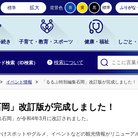
石岡市公式ホームページ
拡大
標準
背景色
青
黄
黒
標準
ふりがな
手続き
子育て・教育・スポーツ
健康・福祉
しごと・
検索について
ド検索（ID検索）
イベント情報
「るるぶ特別編集石岡」改訂版が完成しました！
石岡」改訂版が完成しました！
石岡」が令和4年3月に改訂されました。
かけスポットやグルメ、イベントなどの観光情報がリニューア