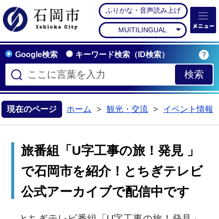
ふりがな・音声読み上げ
石岡市公式ホームペー
MUITILINGUAL
Google検索
キーワード検索（ID検索）
現在のページ
ホーム
観光・交流
イベント情報
>
>
旅番組「U字工事の旅！発見 」
で石岡市を紹介！とちぎテレビ
公式アーカイブで配信中です
とちぎテレビ番組「U字工事の旅！発見」