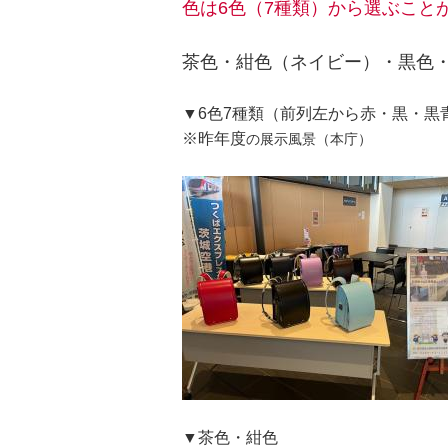
色は6色（7種類）から選ぶこと
茶色・紺色（ネイビー）・黒色
▼6色7種類（前列左から赤・黒・黒
※昨年度
の展示風景（本庁）
▼茶色・紺色