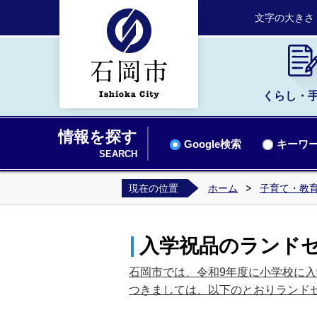
文字の大きさ
くらし・
情報を探す
Google検索
キーワー
SEARCH
現在の位置
ホーム
子育て・教
入学祝品のランド
石岡市では、令和9年度に小学校に
つきましては、以下のとおりランド