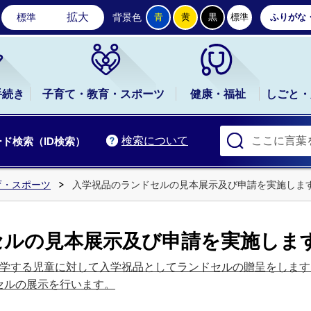
石岡市公式ホームページ
拡大
標準
背景色
青
黄
黒
標準
ふりがな
手続き
子育て・教育・スポーツ
健康・福祉
しごと・
検索について
ド検索（ID検索）
育・スポーツ
入学祝品のランドセルの見本展示及び申請を実施しま
セルの見本展示及び申請を実施しま
入学する児童に対して入学祝品としてランドセルの贈呈をします
セルの展示を行います。