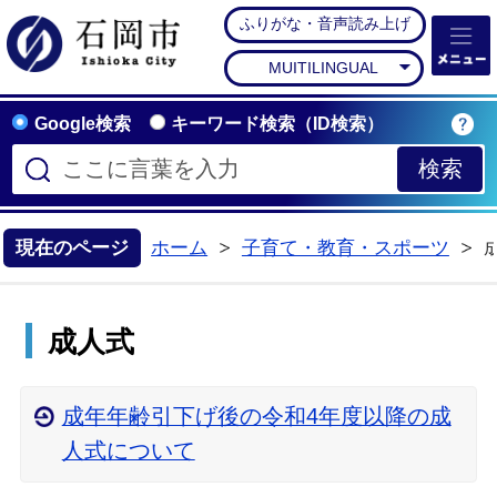
ふりがな・音声読み上げ
石岡市公式ホームペー
MUITILINGUAL
Google検索
キーワード検索（ID検索）
現在のページ
ホーム
子育て・教育・スポーツ
>
成人式
成年年齢引下げ後の令和4年度以降の成
人式について